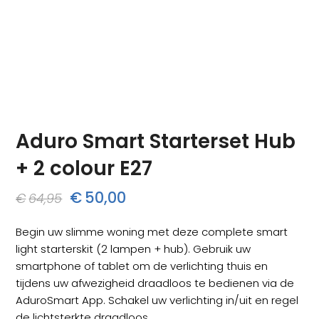
Aduro Smart Starterset Hub
+ 2 colour E27
Oorspronkelijke
Huidige
€
50,00
€
64,95
prijs
prijs
Begin uw slimme woning met deze complete smart
was:
is:
light starterskit (2 lampen + hub). Gebruik uw
€64,95.
€50,00.
smartphone of tablet om de verlichting thuis en
tijdens uw afwezigheid draadloos te bedienen via de
AduroSmart App. Schakel uw verlichting in/uit en regel
de lichtsterkte draadloos.