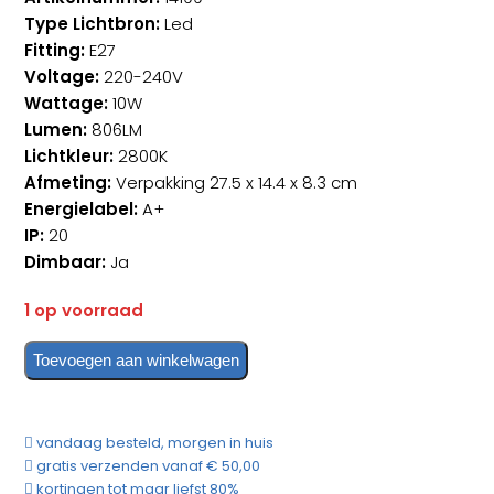
Type Lichtbron:
Led
Fitting:
E27
Voltage:
220-240V
Wattage:
10W
Lumen:
806LM
Lichtkleur:
2800K
Afmeting:
Verpakking 27.5 x 14.4 x 8.3 cm
Energielabel:
A+
IP:
20
Dimbaar:
Ja
1 op voorraad
Toevoegen aan winkelwagen
Aduro
Smart
Starterset
vandaag besteld, morgen in huis
Hub
gratis verzenden vanaf € 50,00
+
kortingen tot maar liefst 80%