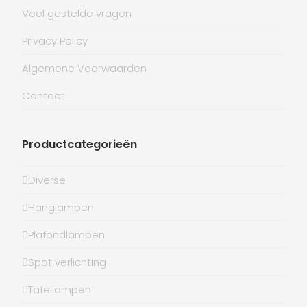
Veel gestelde vragen
Privacy Policy
Algemene Voorwaarden
Contact
Productcategorieën
Diverse
Hanglampen
Plafondlampen
Spot verlichting
Tafellampen