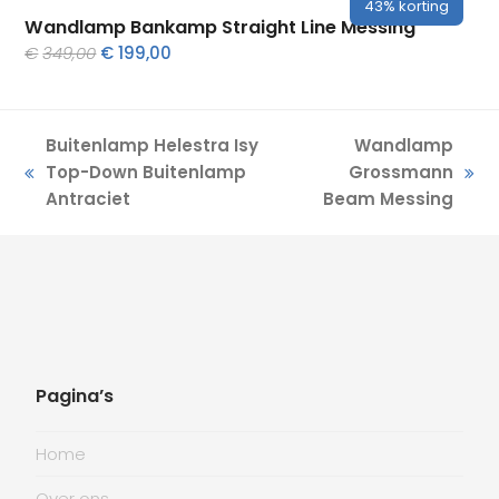
43%
korting
Wandlamp Bankamp Straight Line Messing
Oorspronkelijke
Huidige
€
349,00
€
199,00
prijs
prijs
was:
is:
€349,00.
€199,00.
Buitenlamp Helestra Isy
Wandlamp
Top-Down Buitenlamp
Grossmann
previous
next
Antraciet
Beam Messing
post:
post:
Pagina’s
Home
Over ons