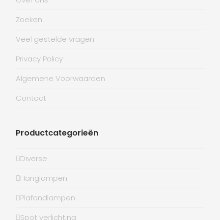
Zoeken
Veel gestelde vragen
Privacy Policy
Algemene Voorwaarden
Contact
Productcategorieën
Diverse
Hanglampen
Plafondlampen
Spot verlichting