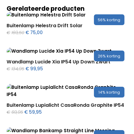
Gerelateerde producten
56%
korting
Buitenlamp Helestra Drift Solar
Oorspronkelijke
Huidige
€
169,50
€
75,00
prijs
prijs
was:
is:
€169,50.
€75,00.
26%
korting
Wandlamp Lucide Xia IP54 Up Down Zwart
Oorspronkelijke
Huidige
€
134,95
€
99,95
prijs
prijs
was:
is:
€134,95.
€99,95.
14%
korting
Buitenlamp Lupialicht CasaRonda Graphite IP54
Oorspronkelijke
Huidige
€
69,95
€
59,95
prijs
prijs
was:
is:
€69,95.
€59,95.