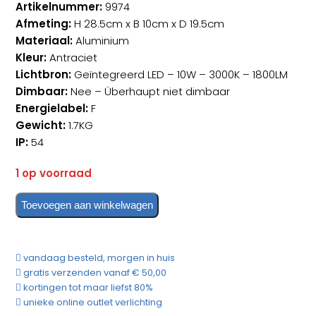
Artikelnummer:
9974
Afmeting:
H 28.5cm x B 10cm x D 19.5cm
Materiaal:
Aluminium
Kleur:
Antraciet
Lichtbron:
Geïntegreerd LED – 10W – 3000K – 1800LM
Dimbaar:
Nee – Überhaupt niet dimbaar
Energielabel:
F
Gewicht:
1.7KG
IP:
54
1 op voorraad
Toevoegen aan winkelwagen
Buitenlamp
Helestra
Mio
vandaag besteld, morgen in huis
Buitenlamp
gratis verzenden vanaf € 50,00
Antraciet
kortingen tot maar liefst 80%
aantal
unieke online outlet verlichting