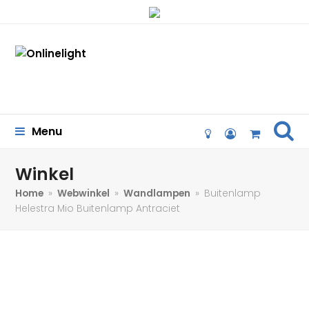
se
Menu
lightbulb-
user-
Cart
o
circle-
o
Winkel
Home
»
Webwinkel
»
Wandlampen
»
Buitenlamp
Helestra Mio Buitenlamp Antraciet