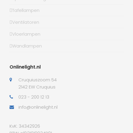
Tafellampen
Ventilatoren
Vloerlampen
Wandlampen
Onlinelight.nl
Cruquiuszoom 54
2142 EW Cruquius
023 - 200 12 13
info@onlinelight.nl
KvK: 34342926