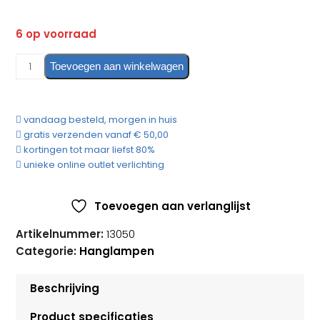
6 op voorraad
Hanglamp
Toevoegen aan winkelwagen
Asteria
Micro
Nuance
vandaag besteld, morgen in huis
Orange
gratis verzenden vanaf € 50,00
Niet
kortingen tot maar liefst 80%
Dimbaar
unieke online outlet verlichting
aantal
Toevoegen aan verlanglijst
Artikelnummer:
13050
Categorie:
Hanglampen
Beschrijving
Product specificaties