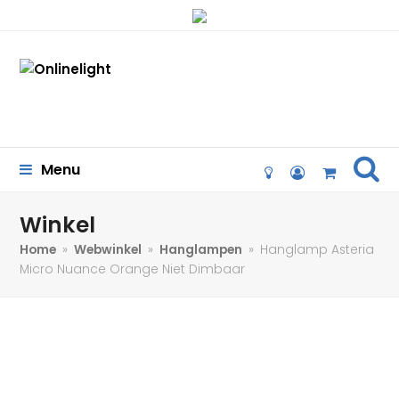
se
Menu
lightbulb-
user-
Cart
o
circle-
o
Winkel
Home
»
Webwinkel
»
Hanglampen
»
Hanglamp Asteria
Micro Nuance Orange Niet Dimbaar
47%
korting