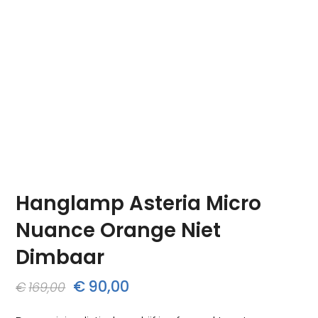
Hanglamp Asteria Micro
Nuance Orange Niet
Dimbaar
Oorspronkelijke
Huidige
€
90,00
€
169,00
prijs
prijs