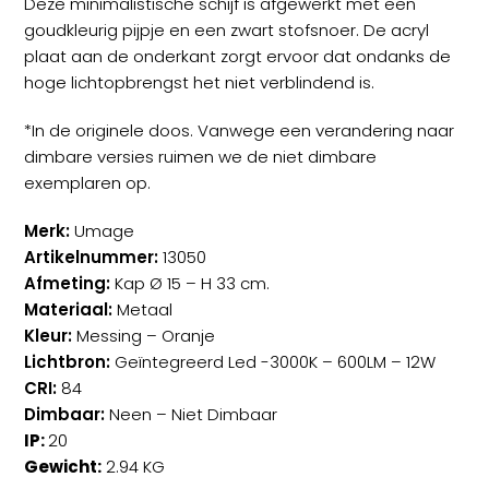
Deze minimalistische schijf is afgewerkt met een
was:
is:
goudkleurig pijpje en een zwart stofsnoer. De acryl
€169,00.
€90,00.
plaat aan de onderkant zorgt ervoor dat ondanks de
hoge lichtopbrengst het niet verblindend is.
*In de originele doos. Vanwege een verandering naar
dimbare versies ruimen we de niet dimbare
exemplaren op.
Merk:
Umage
Artikelnummer:
13050
Afmeting:
Kap Ø 15 – H 33 cm.
Materiaal:
Metaal
Kleur:
Messing – Oranje
Lichtbron:
Geïntegreerd Led -3000K – 600LM – 12W
CRI:
84
Dimbaar:
Neen – Niet Dimbaar
IP:
20
Gewicht:
2.94 KG