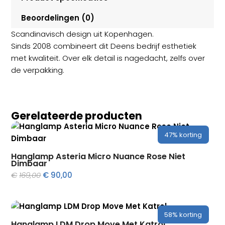
Beoordelingen (0)
Scandinavisch design uit Kopenhagen.
Sinds 2008 combineert dit Deens bedrijf esthetiek
met kwaliteit. Over elk detail is nagedacht, zelfs over
de verpakking.
Gerelateerde producten
47%
korting
Hanglamp Asteria Micro Nuance Rose Niet
Dimbaar
Oorspronkelijke
Huidige
€
169,00
€
90,00
prijs
prijs
was:
is:
€169,00.
€90,00.
58%
korting
Hanglamp LDM Drop Move Met Katrol