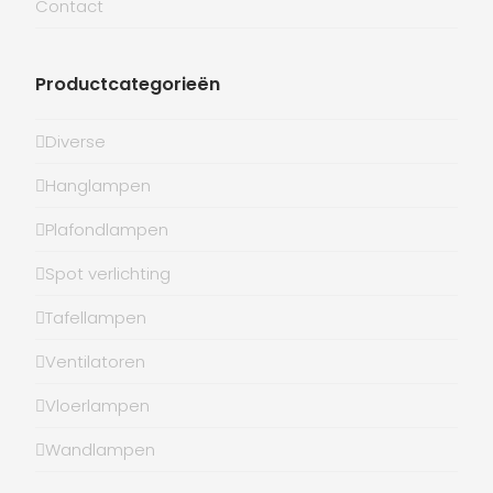
Contact
Productcategorieën
Diverse
Hanglampen
Plafondlampen
Spot verlichting
Tafellampen
Ventilatoren
Vloerlampen
Wandlampen