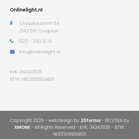
Onlinelight.nl
Cruquiuszoom 54
2142 EW Cruquius
023 - 200 12 13
info@onlinelight.nl
KvK: 34342926
BTW: nl821019934B01
Copyright 2026 - webdesign by
20forma
- SEO/SEA by
XMONK
- All Rights Reserved - KVK: 34342926 - BTW:
NL821019934B01