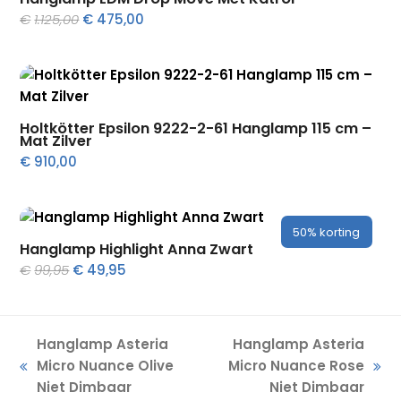
Oorspronkelijke
Huidige
€
1.125,00
€
475,00
prijs
prijs
was:
is:
€1.125,00.
€475,00.
Holtkötter Epsilon 9222-2-61 Hanglamp 115 cm –
Mat Zilver
€
910,00
50%
korting
Hanglamp Highlight Anna Zwart
Oorspronkelijke
Huidige
€
99,95
€
49,95
prijs
prijs
was:
is:
€99,95.
€49,95.
Hanglamp Asteria
Hanglamp Asteria
Micro Nuance Olive
Micro Nuance Rose
previous
next
Niet Dimbaar
Niet Dimbaar
post:
post: