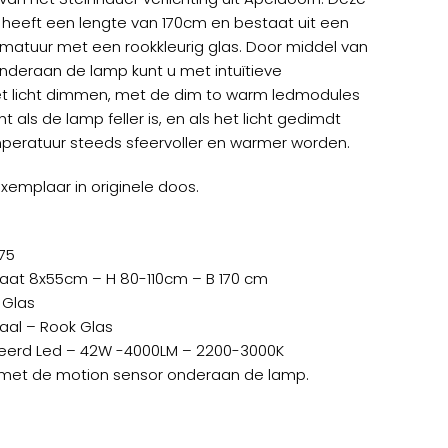
is:
heeft een lengte van 170cm en bestaat uit een
95.
€299,95.
rmatuur met een rookkleurig glas. Door middel van
deraan de lamp kunt u met intuïtieve
 licht dimmen, met de dim to warm ledmodules
ht als de lamp feller is, en als het licht gedimdt
mperatuur steeds sfeervoller en warmer worden.
exemplaar in originele doos.
75
aat 8x55cm – H 80-110cm – B 170 cm
 Glas
aal – Rook Glas
eerd Led – 42W -4000LM – 2200-3000K
 met de motion sensor onderaan de lamp.