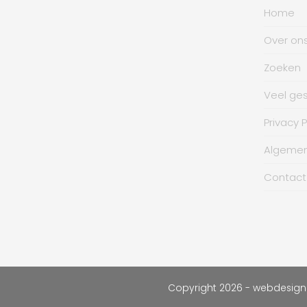
Home
Over on
Zoeken
Veel ge
Privacy P
Algeme
Contact
Copyright 2026 - webdesig