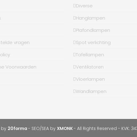
Diverse
s
Hanglampen
Plafondlampen
stelde vragen
Spot verlichting
olicy
Tafellampen
ne Voorwaarden
Ventilatoren
Vloerlampen
Wandlampen
n by
20forma
- SEO/SEA by
XMONK
- All Rights Reserved - KVK: 