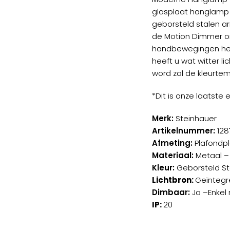
was:
glasplaat hanglamp 
€499,
geborsteld stalen a
de Motion Dimmer on
handbewegingen het
heeft u wat witter lic
word zal de kleurte
*Dit is onze laatste 
Merk:
Steinhauer
Artikelnummer:
128
Afmeting:
Plafondpl
Materiaal:
Metaal –
Kleur:
Geborsteld St
Lichtbron:
Geïntegr
Dimbaar:
Ja –Enkel
IP:
20