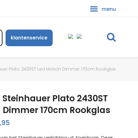
menu
klantenservice
uer Plato 2430ST Led Motion Dimmer 170cm Rookglas
Steinhauer Plato 2430ST
n Dimmer 170cm Rookglas
onkelijke
Huidige
,95
prijs
n het Steinhauer verlichting uit Apeldoorn. Deze