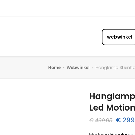
webwinkel
Home
»
Webwinkel
»
Hanglamp Steinha
Hanglamp 
40%
korting
Led Motio
Oorspr
€
299
€
499,95
prijs
Moderne Hanglamp va