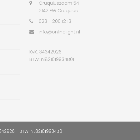
Cruquiuszoom 54
2142 EW Cruquius
023 - 200 12 13
info@onlinelight.nl
KvK: 34342926
BTW: nl821019934B01
34342926 - BTW: NL821019934B01