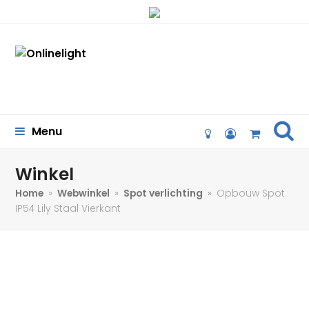
se
Menu
lightbulb-
user-
Cart
o
circle-
o
Winkel
Home
»
Webwinkel
»
Spot verlichting
»
Opbouw Spot
IP54 Lily Staal Vierkant
17%
korting