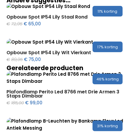
Andere suggesties…
11%
korting
Opbouw Spot IP54 Lily Staal Rond
Oorspronkelijke
Huidige
€
72,95
€
65,00
prijs
prijs
was:
is:
€72,95.
€65,00.
17%
korting
Opbouw Spot IP54 Lily Wit Vierkant
Oorspronkelijke
Huidige
€
89,95
€
75,00
prijs
prijs
Gerelateerde producten
was:
is:
€89,95.
€75,00.
46%
korting
Plafondlamp Perito Led 8766 met Drie Armen 3
Staps Dimbaar
Oorspronkelijke
Huidige
€
185,00
€
99,00
prijs
prijs
was:
is:
€185,00.
€99,00.
31%
korting