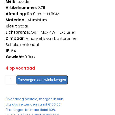
Merk:
Lucide
Artikelnummer:
8711
Afmeting:
9 x 9 cm – H 6CM
Materiaal:
Aluminium
Kleur:
Staal
Lichtbron:
1x G9 – Max 4W – Exclusief
Dimbaar:
Afhankelijk van Lichtbron en
Schakelmateriaal
IP:
54
Gewicht:
0.3KG
4 op voorraad
Opbouw
Toevoegen aan winkelwagen
Spot
IP54
Lily
vandaag besteld, morgen in huis
Staal
gratis verzenden vanaf € 50,00
Vierkant
kortingen tot maar liefst 80%
aantal