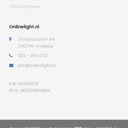
Wandlampen
Onlinelight.nl
Cruquiuszoom 54
2142 EW Cruquius
023 - 200 12 13
info@onlinelight.nl
KvK: 34342926
BTW: nl821019934B01