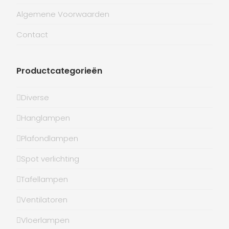
Algemene Voorwaarden
Contact
Productcategorieën
Diverse
Hanglampen
Plafondlampen
Spot verlichting
Tafellampen
Ventilatoren
Vloerlampen