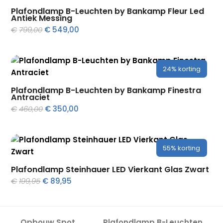
Plafondlamp B-Leuchten by Bankamp Fleur Led
Antiek Messing
Oorspronkelijke
Huidige
€
799,00
€
549,00
prijs
prijs
was:
is:
€799,00.
€549,00.
24%
korting
Plafondlamp B-Leuchten by Bankamp Finestra
Antraciet
Oorspronkelijke
Huidige
€
460,00
€
350,00
prijs
prijs
was:
is:
€460,00.
€350,00.
55%
korting
Plafondlamp Steinhauer LED Vierkant Glas Zwart
Oorspronkelijke
Huidige
€
199,95
€
89,95
prijs
prijs
was:
is:
€199,95.
€89,95.
Opbouw Spot
Plafondlamp B-Leuchten