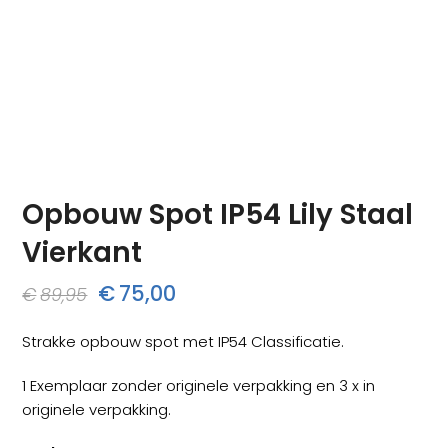
Opbouw Spot IP54 Lily Staal
Vierkant
Oorspronkelijke
Huidige
€
75,00
€
89,95
prijs
prijs
Strakke opbouw spot met IP54 Classificatie.
was:
is:
1 Exemplaar zonder originele verpakking en 3 x in
€89,95.
€75,00.
originele verpakking.