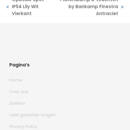
IP54 Lily Wit
by Bankamp Finestra
previous
next
Vierkant
Antraciet
post:
post:
Pagina’s
Home
Over ons
Zoeken
Veel gestelde vragen
Privacy Policy