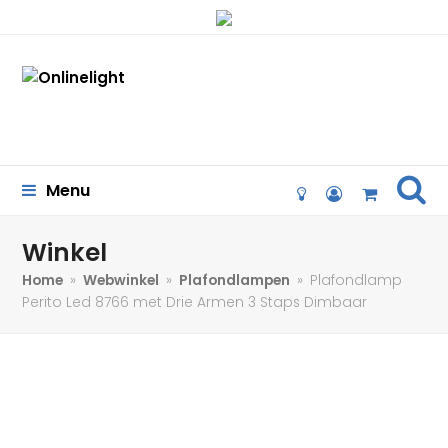
se
Menu
lightbulb-
user-
Cart
o
circle-
o
Winkel
Home
»
Webwinkel
»
Plafondlampen
»
Plafondlamp
Perito Led 8766 met Drie Armen 3 Staps Dimbaar
46%
korting