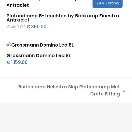
24%
korting
Plafondlamp B-Leuchten by Bankamp Finestra
Antraciet
Oorspronkelijke
Huidige
€
460,00
€
350,00
prijs
prijs
was:
is:
€460,00.
€350,00.
Grossmann Domino Led 8L
€
1.159,00
Buitenlamp Helestra Skip Plafondlamp Met
next
Grote Fitting
post: