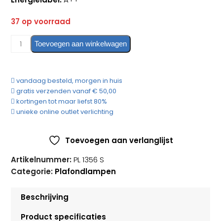
37 op voorraad
Plafondlamp
Toevoegen aan winkelwagen
Perito
Led
8766
vandaag besteld, morgen in huis
met
gratis verzenden vanaf € 50,00
Drie
kortingen tot maar liefst 80%
Armen
unieke online outlet verlichting
3
Staps
Toevoegen aan verlanglijst
Dimbaar
aantal
Artikelnummer:
PL 1356 S
Categorie:
Plafondlampen
Beschrijving
Product specificaties