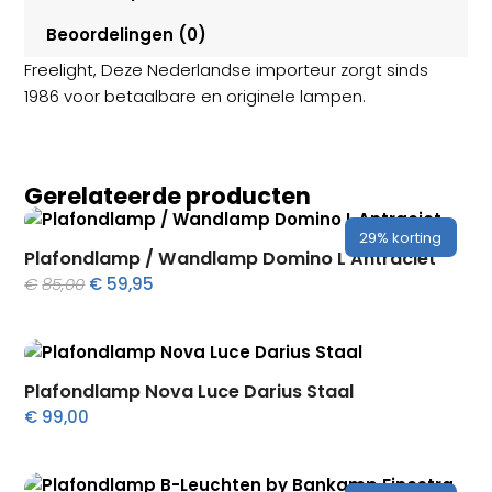
Beoordelingen (0)
Freelight, Deze Nederlandse importeur zorgt sinds
1986 voor betaalbare en originele lampen.
Gerelateerde producten
29%
korting
Plafondlamp / Wandlamp Domino L Antraciet
Oorspronkelijke
Huidige
€
85,00
€
59,95
prijs
prijs
was:
is:
€85,00.
€59,95.
Plafondlamp Nova Luce Darius Staal
€
99,00