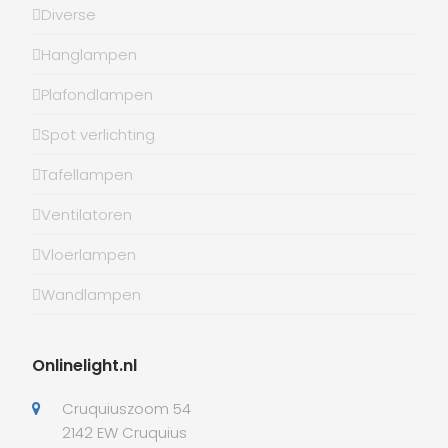
Diverse
Hanglampen
Plafondlampen
Spot verlichting
Tafellampen
Ventilatoren
Vloerlampen
Wandlampen
Onlinelight.nl
Cruquiuszoom 54
2142 EW Cruquius