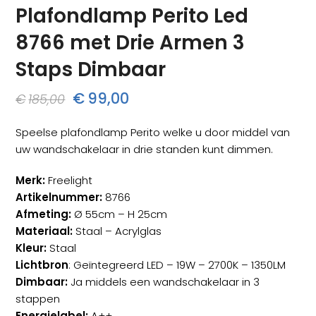
Plafondlamp Perito Led
8766 met Drie Armen 3
Staps Dimbaar
Oorspronkelijke
Huidige
€
99,00
€
185,00
prijs
prijs
Speelse plafondlamp Perito welke u door middel van
was:
is:
uw wandschakelaar in drie standen kunt dimmen.
€185,00.
€99,00.
Merk:
Freelight
Artikelnummer:
8766
Afmeting:
Ø 55cm – H 25cm
Materiaal:
Staal – Acrylglas
Kleur:
Staal
Lichtbron
: Geïntegreerd LED – 19W – 2700K – 1350LM
Dimbaar:
Ja middels een wandschakelaar in 3
stappen
Energielabel:
A++