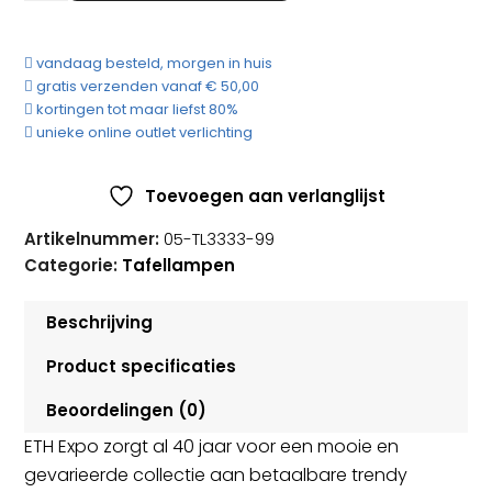
Expo
Minion
vandaag besteld, morgen in huis
Beton
gratis verzenden vanaf € 50,00
met
kortingen tot maar liefst 80%
Opaal
unieke online outlet verlichting
Glas
aantal
Toevoegen aan verlanglijst
Artikelnummer:
05-TL3333-99
Categorie:
Tafellampen
Beschrijving
Product specificaties
Beoordelingen (0)
ETH Expo zorgt al 40 jaar voor een mooie en
gevarieerde collectie aan betaalbare trendy