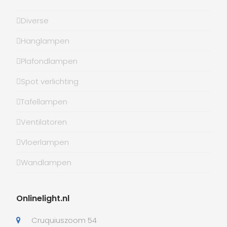
Diverse
Hanglampen
Plafondlampen
Spot verlichting
Tafellampen
Ventilatoren
Vloerlampen
Wandlampen
Onlinelight.nl
Cruquiuszoom 54