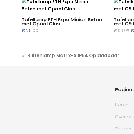
Toevoegen aan winkelwagen
To
Tafellamp ETH Expo Minion Beton
Tafella
met Opaal Glas
met G9 f
O
€
20,00
€
119,95
pr
w
€
Buitenlamp Matrix-A IP54 Oplaadbaar
previous
post:
Pagina’
Home
Over on
Zoeken