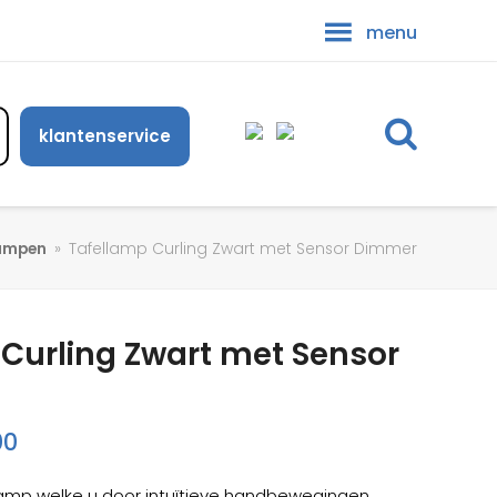
menu
klantenservice
lampen
»
Tafellamp Curling Zwart met Sensor Dimmer
Curling Zwart met Sensor
onkelijke
Huidige
00
prijs
llamp welke u door intuïtieve handbewegingen