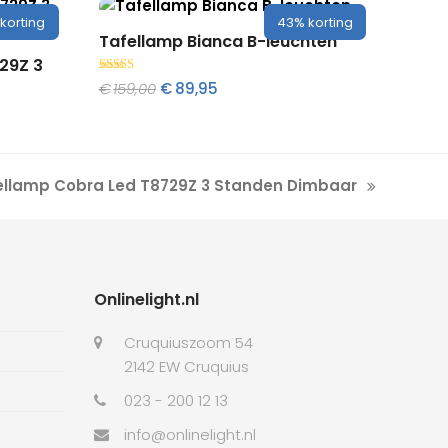
korting
43%
korting
Toevoegen aan winkelwagen
Tafellamp Bianca B-leuchten
gen
29Z 3
Gewaardeerd
Oorspronkelijke
Huidige
€
159,00
€
89,95
5.00
uit 5
prijs
prijs
was:
is:
€159,00.
€89,95.
ellamp Cobra Led T8729Z 3 Standen Dimbaar
t
:
Onlinelight.nl
Cruquiuszoom 54
2142 EW Cruquius
023 - 200 12 13
info@onlinelight.nl