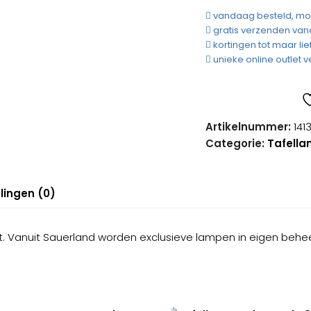
met
vandaag besteld, mor
Sensor
gratis verzenden van
Dimmer
kortingen tot maar lie
aantal
unieke online outlet ve
Artikelnummer:
141
Categorie:
Tafell
lingen (0)
t. Vanuit Sauerland worden exclusieve lampen in eigen behe