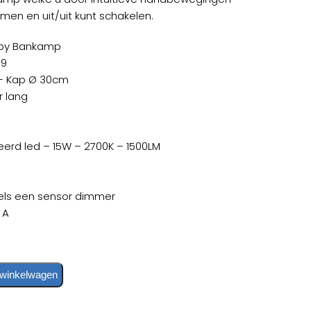
is:
men en uit/uit kunt schakelen.
95.
€99,00.
 by Bankamp
39
– Kap Ø 30cm
r lang
erd led – 15W – 2700K – 1500LM
els een sensor dimmer
 A
 winkelwagen