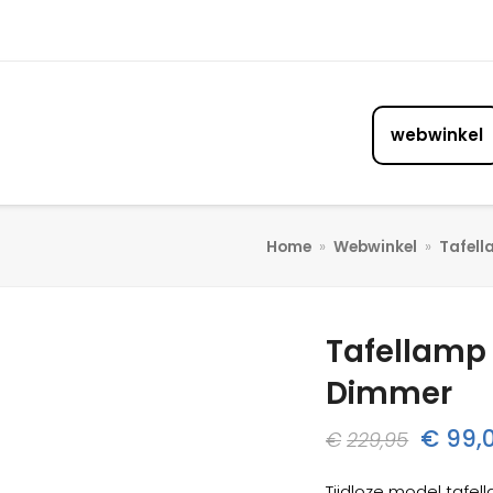
webwinkel
Home
»
Webwinkel
»
Tafel
Tafellamp 
57%
korting
Dimmer
Oorspr
€
99,
€
229,95
prijs
Tijdloze model tafe