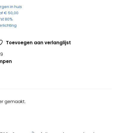
gen in huis
af € 50,00
fst 80%
rlichting
Toevoegen aan verlanglijst
39
ampen
er gemaakt.