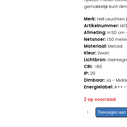
was:
gemakkelijk kunt dim
€229,
Merk:
Hell Leuchten
Artikelnummer:
141
Afmeting:
H 50 cm 
Netsnoer:
1.50 mete
Materiaal:
Metaal
Kleur:
Zwart
Lichtbron:
Geïntegre
CRI:
>80
IP:
20
Dimbaar:
Ja – Midd
Energielabel:
A++ –
2 op voorraad
Tafellamp
Toevoegen aan
Curling
Zwart