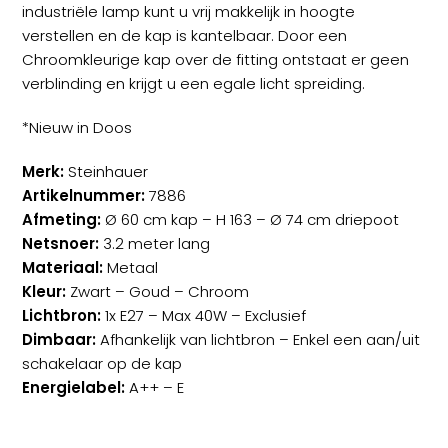
was:
is:
industriële lamp kunt u vrij makkelijk in hoogte
€279,95.
€249,95.
verstellen en de kap is kantelbaar. Door een
Chroomkleurige kap over de fitting ontstaat er geen
verblinding en krijgt u een egale licht spreiding.
*Nieuw in Doos
Merk:
Steinhauer
Artikelnummer:
7886
Afmeting:
Ø 60 cm kap – H 163 – Ø 74 cm driepoot
Netsnoer:
3.2 meter lang
Materiaal:
Metaal
Kleur:
Zwart – Goud – Chroom
Lichtbron:
1x E27 – Max 40W – Exclusief
Dimbaar:
Afhankelijk van lichtbron – Enkel een aan/uit
schakelaar op de kap
Energielabel:
A++ – E