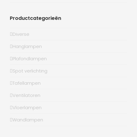
Productcategorieën
Diverse
Hanglampen
Plafondlampen
Spot verlichting
Tafellampen
Ventilatoren
Vloerlampen
Wandlampen