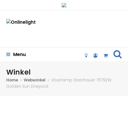
se
Menu
lightbulb-
user-
Cart
o
circle-
o
Winkel
Home
»
Webwinkel
»
Vloerlamp Steinhauer 7679ZW
Golden Sun Driepoot
11%
korting