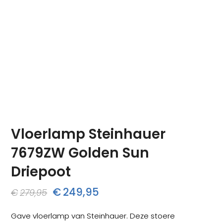
Vloerlamp Steinhauer
7679ZW Golden Sun
Driepoot
Oorspronkelijke
Huidige
€
249,95
€
279,95
prijs
prijs
Gave vloerlamp van Steinhauer. Deze stoere